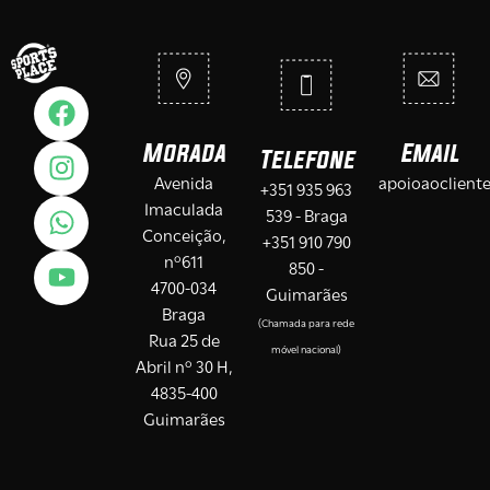
Morada
Email
Telefone
Avenida
apoioaoclient
+351 935 963
Imaculada
539 - Braga
Conceição,
+351 910 790
nº611
850 -
4700-034
Guimarães
Braga
(Chamada para rede
Rua 25 de
móvel nacional)
Abril nº 30 H,
4835-400
Guimarães