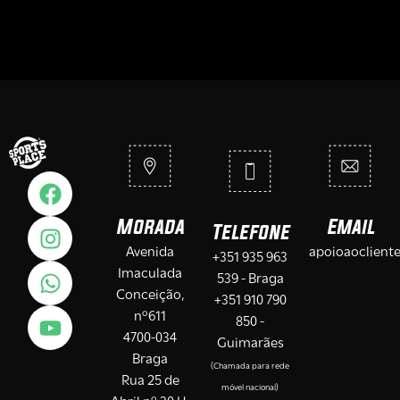
Morada
Email
Telefone
Avenida
apoioaoclient
+351 935 963
Imaculada
539 - Braga
Conceição,
+351 910 790
nº611
850 -
4700-034
Guimarães
Braga
(Chamada para rede
Rua 25 de
móvel nacional)