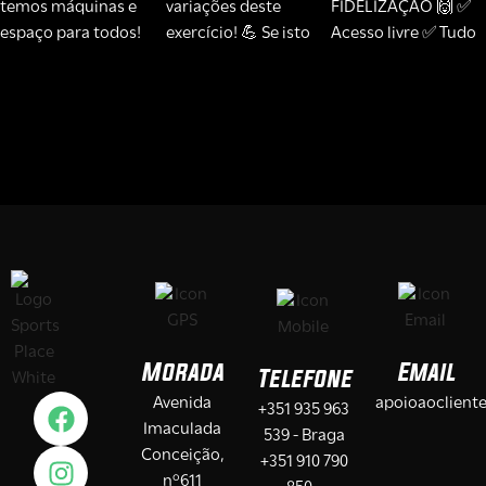
Morada
Email
Telefone
Avenida
apoioaoclient
+351 935 963
Imaculada
539 - Braga
Conceição,
+351 910 790
nº611