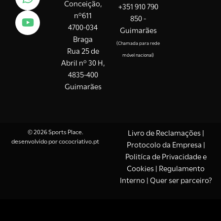
Conceição,
+351 910 790
nº611
850 -
4700-034
Guimarães
Braga
(Chamada para rede
Rua 25 de
móvel nacional)
Abril nº 30 H,
4835-400
Guimarães
© 2026 Sports Place.
Livro de Reclamações
|
desenvolvido por
cococriativo.pt
Protocolo da Empresa
|
Politíca de Privacidade e
Cookies
| Regulamento
Interno |
Quer ser parceiro?