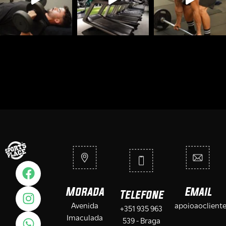
Morada
Email
Telefone
Avenida
apoioaoclient
+351 935 963
Imaculada
539 - Braga