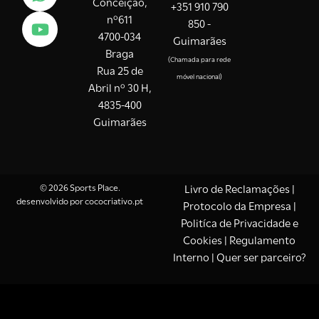
Conceição,
+351 910 790
nº611
850 -
4700-034
Guimarães
Braga
(Chamada para rede
Rua 25 de
móvel nacional)
Abril nº 30 H,
4835-400
Guimarães
© 2026 Sports Place.
Livro de Reclamações
|
desenvolvido por
cococriativo.pt
Protocolo da Empresa
|
Politíca de Privacidade e
Cookies
| Regulamento
Interno |
Quer ser parceiro?