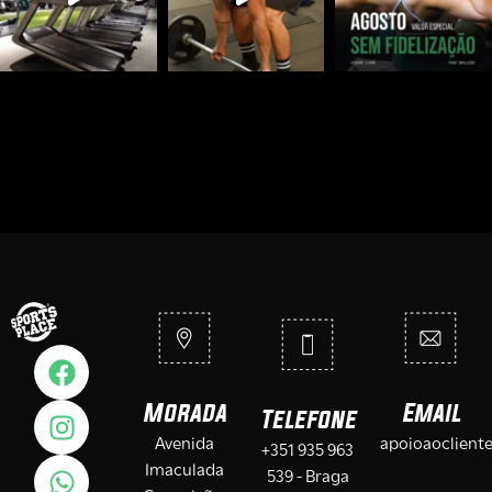
Morada
Email
Telefone
Avenida
apoioaoclient
+351 935 963
Imaculada
539 - Braga