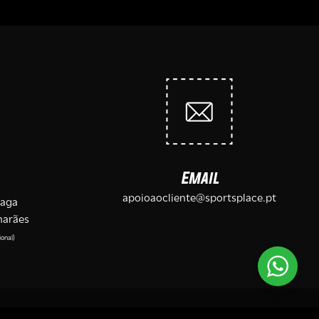
Email
apoioaocliente@sportsplace.pt
raga
marães
onal)
rivacidade e Cookies
| Regulamento