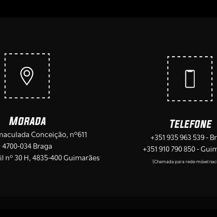
Morada
Telefone
maculada Conceição, nº611
+351 935 963 539 - B
4700-034 Braga
+351 910 790 850 - Gui
il nº 30 H, 4835-400 Guimarães
(Chamada para rede móvel naci
Livro de Reclamações
|
Protocolo da Empresa
|
Politíca de P