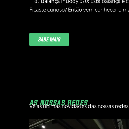
Balança InBody 570: Esta balança é 
Ficaste curioso? Então vem conhecer o mai
SABE MAIS
AS NOSSAS REDES
Vê as últimas novidades das nossas redes 