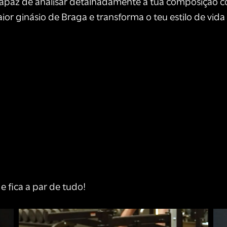
capaz de analisar detalhadamente a tua composição c
or ginásio de Braga e transforma o teu estilo de vida 
e fica a par de tudo!